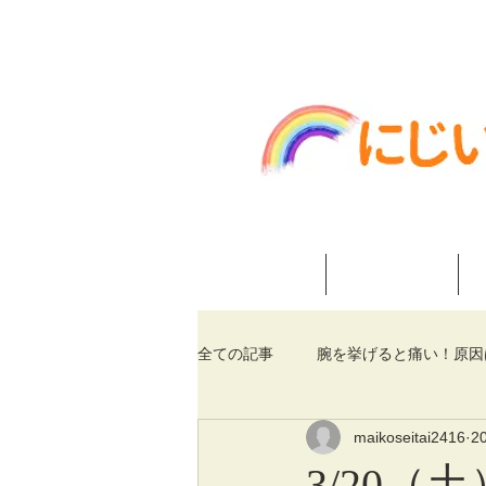
神戸市垂水区舞子 にじいろ整
ホーム
当院紹介
全ての記事
腕を挙げると痛い！原因
maikoseitai2416
2
3/20（