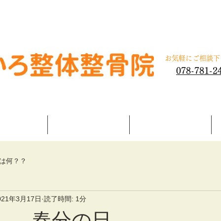
体整骨院
​お気軽にご相談
078-781-2
施術内容
交通事故治療
よくある質問
は何？？
021年3月17日
読了時間: 1分
土） 春分の日