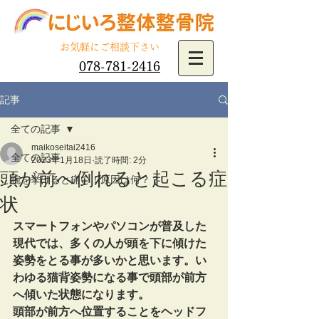
​お気軽にご相談下さい
078-781-2416
記事
全ての記事
maikoseitai2416
全ての記事
2023年1月18日
読了時間: 2分
頭が前へ倒れると起こる症
腕を挙げると痛い！原因は何？？
状
スマートフォンやパソコンが普及した
現代では、多くの人が頭を下に傾けた
姿勢をとる事が多いかと思います。い
わゆる猫背姿勢になる事で頭部が前方
へ傾いた状態になります。
頭部が前方へ位置することをヘッドフ