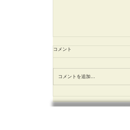
コメント
コメントを追加…
腰痛の原因となる整形外科疾
患
にじいろ整体整骨