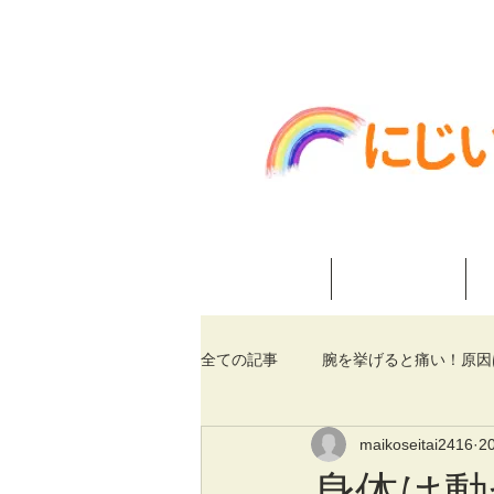
神戸市垂水区舞子 にじいろ整
ホーム
当院紹介
全ての記事
腕を挙げると痛い！原因
maikoseitai2416
2
身体は動