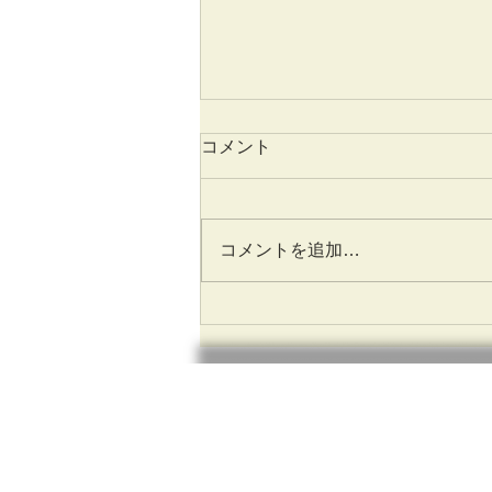
コメント
コメントを追加…
腰痛の原因となる整形外科疾
患
にじいろ整体整骨
プライバシーポリシー