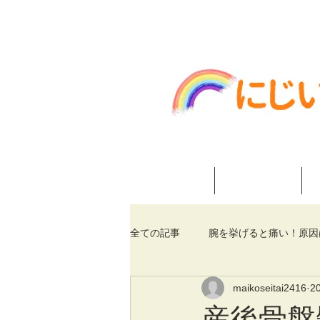
神戸市垂水区舞子 にじいろ整
ホーム
当院紹介
全ての記事
腕を挙げると痛い！原因
maikoseitai2416
2
産後骨盤