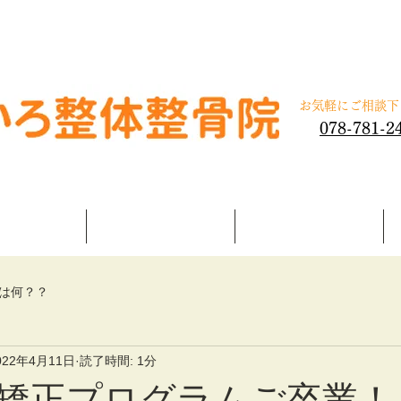
体整骨院
​お気軽にご相談
078-781-2
施術内容
交通事故治療
よくある質問
は何？？
022年4月11日
読了時間: 1分
矯正プログラムご卒業！