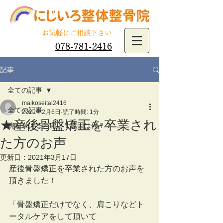
​お気軽にご相談下さい
078-781-2416
記事
全ての記事
maikoseitai2416
全ての記事
2021年2月6日
読了時間: 1分
★産後骨盤矯正を卒業され
腕を挙げると痛い！原因は何？？
た方のお声
更新日：
2021年3月17日
産後骨盤矯正を卒業された方のお声を
頂きました！
「骨盤矯正だけでなく、肩こりなどト
ータルケアをして頂いて