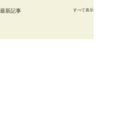
すべて表示
最新記事
春の腰痛や寝違えに注意
しましょう！
この季節、日中は暖かく朝晩
コメント