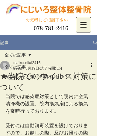
​お気軽にご相談下さい
078-781-2416
記事
全ての記事
maikoseitai2416
全ての記事
2022年8月19日
読了時間: 1分
★当院でのウイルス対策に
腕を挙げると痛い！原因は何？？
ついて
当院では感染症対策として院内に空気
清浄機の設置、院内換気扇による換気
を常時行っております。
受付には自動消毒装置を設けておりま
すので、お越しの際、及びお帰りの際